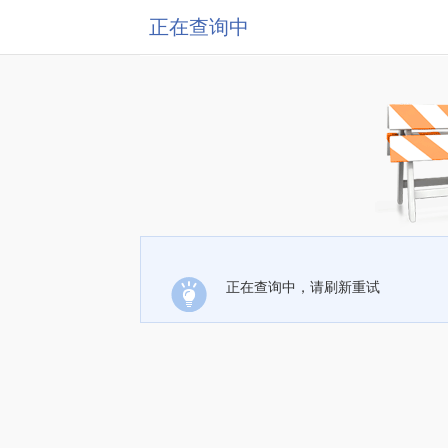
正在查询中
正在查询中，请刷新重试