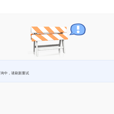
查询中，请刷新重试