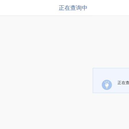
正在查询中
正在