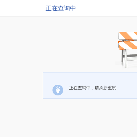
正在查询中
正在查询中，请刷新重试