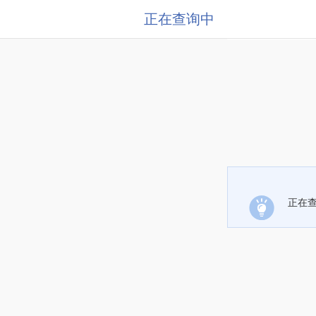
正在查询中
正在