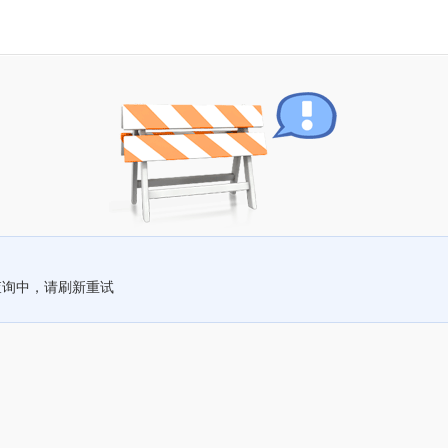
查询中，请刷新重试